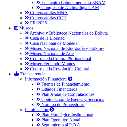
Encuentro Latinoamericano EBAM
Congreso de Archivoligía CAM
Convocatorias MNA
Convocatorias CCP
FIL 2026
Museos
Archivo y Biblioteca Nacionales de Bolivia
Casa de la Libertad
Casa Nacional de Moneda
Museo Nacional de Etnografía y Folklore
Museo Nacional de Arte
Centro de la Cultura Plurinacional
Museo Fernando Montes
Centro de la Revolución Cultural
Transparencia
Información Financiera
Fuentes de Financiamiento
Estados Financieros
Plan Anual de Contrataciones
Contratación de Bienes y Servicios
Nómina de Proveedores
Planificación
Plan Estratégico Institucional
Plan Operativo Anual
Seguimiento al P O A