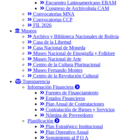
Encuentro Latinoamericano EBAM
Congreso de Archivoligía CAM
Convocatorias MNA
Convocatorias CCP
FIL 2026
Museos
Archivo y Biblioteca Nacionales de Bolivia
Casa de la Libertad
Casa Nacional de Moneda
Museo Nacional de Etnografía y Folklore
Museo Nacional de Arte
Centro de la Cultura Plurinacional
Museo Fernando Montes
Centro de la Revolución Cultural
Transparencia
Información Financiera
Fuentes de Financiamiento
Estados Financieros
Plan Anual de Contrataciones
Contratación de Bienes y Servicios
Nómina de Proveedores
Planificación
Plan Estratégico Institucional
Plan Operativo Anual
Seguimiento al P O A