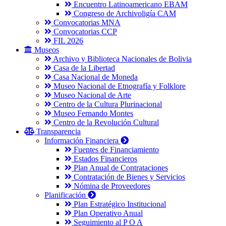
Encuentro Latinoamericano EBAM
Congreso de Archivoligía CAM
Convocatorias MNA
Convocatorias CCP
FIL 2026
Museos
Archivo y Biblioteca Nacionales de Bolivia
Casa de la Libertad
Casa Nacional de Moneda
Museo Nacional de Etnografía y Folklore
Museo Nacional de Arte
Centro de la Cultura Plurinacional
Museo Fernando Montes
Centro de la Revolución Cultural
Transparencia
Información Financiera
Fuentes de Financiamiento
Estados Financieros
Plan Anual de Contrataciones
Contratación de Bienes y Servicios
Nómina de Proveedores
Planificación
Plan Estratégico Institucional
Plan Operativo Anual
Seguimiento al P O A