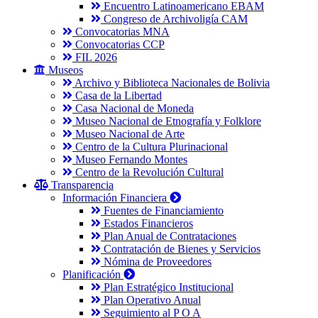
Encuentro Latinoamericano EBAM
Congreso de Archivoligía CAM
Convocatorias MNA
Convocatorias CCP
FIL 2026
Museos
Archivo y Biblioteca Nacionales de Bolivia
Casa de la Libertad
Casa Nacional de Moneda
Museo Nacional de Etnografía y Folklore
Museo Nacional de Arte
Centro de la Cultura Plurinacional
Museo Fernando Montes
Centro de la Revolución Cultural
Transparencia
Información Financiera
Fuentes de Financiamiento
Estados Financieros
Plan Anual de Contrataciones
Contratación de Bienes y Servicios
Nómina de Proveedores
Planificación
Plan Estratégico Institucional
Plan Operativo Anual
Seguimiento al P O A