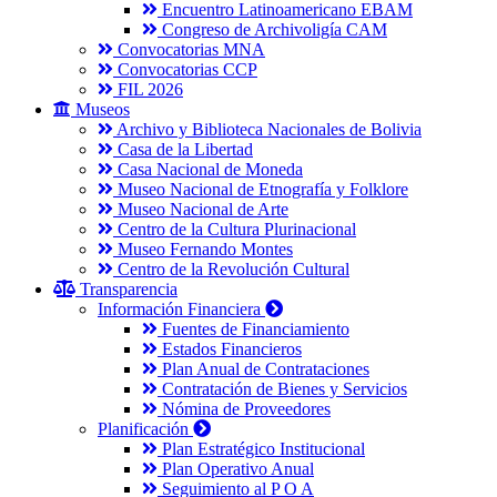
Encuentro Latinoamericano EBAM
Congreso de Archivoligía CAM
Convocatorias MNA
Convocatorias CCP
FIL 2026
Museos
Archivo y Biblioteca Nacionales de Bolivia
Casa de la Libertad
Casa Nacional de Moneda
Museo Nacional de Etnografía y Folklore
Museo Nacional de Arte
Centro de la Cultura Plurinacional
Museo Fernando Montes
Centro de la Revolución Cultural
Transparencia
Información Financiera
Fuentes de Financiamiento
Estados Financieros
Plan Anual de Contrataciones
Contratación de Bienes y Servicios
Nómina de Proveedores
Planificación
Plan Estratégico Institucional
Plan Operativo Anual
Seguimiento al P O A