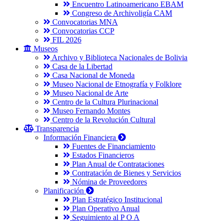
Encuentro Latinoamericano EBAM
Congreso de Archivoligía CAM
Convocatorias MNA
Convocatorias CCP
FIL 2026
Museos
Archivo y Biblioteca Nacionales de Bolivia
Casa de la Libertad
Casa Nacional de Moneda
Museo Nacional de Etnografía y Folklore
Museo Nacional de Arte
Centro de la Cultura Plurinacional
Museo Fernando Montes
Centro de la Revolución Cultural
Transparencia
Información Financiera
Fuentes de Financiamiento
Estados Financieros
Plan Anual de Contrataciones
Contratación de Bienes y Servicios
Nómina de Proveedores
Planificación
Plan Estratégico Institucional
Plan Operativo Anual
Seguimiento al P O A