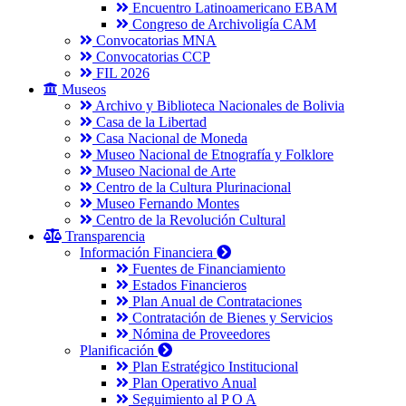
Encuentro Latinoamericano EBAM
Congreso de Archivoligía CAM
Convocatorias MNA
Convocatorias CCP
FIL 2026
Museos
Archivo y Biblioteca Nacionales de Bolivia
Casa de la Libertad
Casa Nacional de Moneda
Museo Nacional de Etnografía y Folklore
Museo Nacional de Arte
Centro de la Cultura Plurinacional
Museo Fernando Montes
Centro de la Revolución Cultural
Transparencia
Información Financiera
Fuentes de Financiamiento
Estados Financieros
Plan Anual de Contrataciones
Contratación de Bienes y Servicios
Nómina de Proveedores
Planificación
Plan Estratégico Institucional
Plan Operativo Anual
Seguimiento al P O A