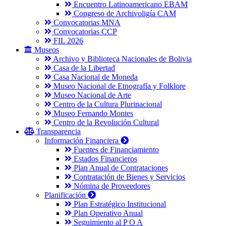
Encuentro Latinoamericano EBAM
Congreso de Archivoligía CAM
Convocatorias MNA
Convocatorias CCP
FIL 2026
Museos
Archivo y Biblioteca Nacionales de Bolivia
Casa de la Libertad
Casa Nacional de Moneda
Museo Nacional de Etnografía y Folklore
Museo Nacional de Arte
Centro de la Cultura Plurinacional
Museo Fernando Montes
Centro de la Revolución Cultural
Transparencia
Información Financiera
Fuentes de Financiamiento
Estados Financieros
Plan Anual de Contrataciones
Contratación de Bienes y Servicios
Nómina de Proveedores
Planificación
Plan Estratégico Institucional
Plan Operativo Anual
Seguimiento al P O A