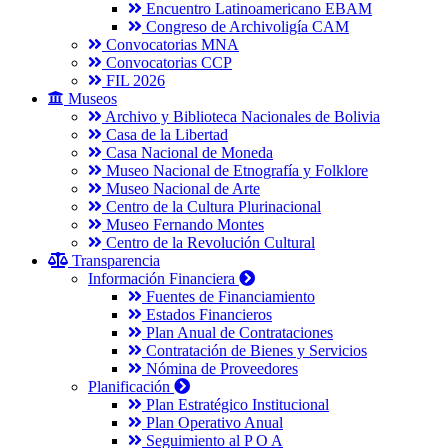
Encuentro Latinoamericano EBAM
Congreso de Archivoligía CAM
Convocatorias MNA
Convocatorias CCP
FIL 2026
Museos
Archivo y Biblioteca Nacionales de Bolivia
Casa de la Libertad
Casa Nacional de Moneda
Museo Nacional de Etnografía y Folklore
Museo Nacional de Arte
Centro de la Cultura Plurinacional
Museo Fernando Montes
Centro de la Revolución Cultural
Transparencia
Información Financiera
Fuentes de Financiamiento
Estados Financieros
Plan Anual de Contrataciones
Contratación de Bienes y Servicios
Nómina de Proveedores
Planificación
Plan Estratégico Institucional
Plan Operativo Anual
Seguimiento al P O A