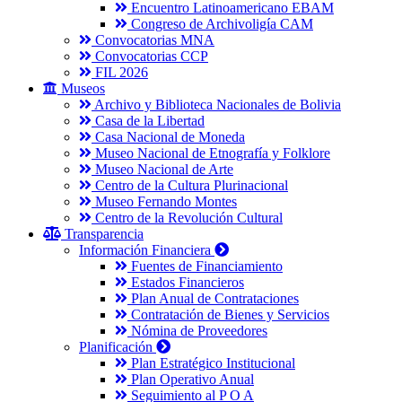
Encuentro Latinoamericano EBAM
Congreso de Archivoligía CAM
Convocatorias MNA
Convocatorias CCP
FIL 2026
Museos
Archivo y Biblioteca Nacionales de Bolivia
Casa de la Libertad
Casa Nacional de Moneda
Museo Nacional de Etnografía y Folklore
Museo Nacional de Arte
Centro de la Cultura Plurinacional
Museo Fernando Montes
Centro de la Revolución Cultural
Transparencia
Información Financiera
Fuentes de Financiamiento
Estados Financieros
Plan Anual de Contrataciones
Contratación de Bienes y Servicios
Nómina de Proveedores
Planificación
Plan Estratégico Institucional
Plan Operativo Anual
Seguimiento al P O A