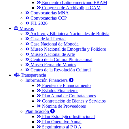
Encuentro Latinoamericano EBAM
Congreso de Archivoligía CAM
Convocatorias MNA
Convocatorias CCP
FIL 2026
Museos
Archivo y Biblioteca Nacionales de Bolivia
Casa de la Libertad
Casa Nacional de Moneda
Museo Nacional de Etnografía y Folklore
Museo Nacional de Arte
Centro de la Cultura Plurinacional
Museo Fernando Montes
Centro de la Revolución Cultural
Transparencia
Información Financiera
Fuentes de Financiamiento
Estados Financieros
Plan Anual de Contrataciones
Contratación de Bienes y Servicios
Nómina de Proveedores
Planificación
Plan Estratégico Institucional
Plan Operativo Anual
Seguimiento al P O A