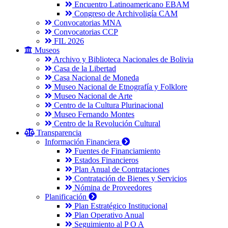
Encuentro Latinoamericano EBAM
Congreso de Archivoligía CAM
Convocatorias MNA
Convocatorias CCP
FIL 2026
Museos
Archivo y Biblioteca Nacionales de Bolivia
Casa de la Libertad
Casa Nacional de Moneda
Museo Nacional de Etnografía y Folklore
Museo Nacional de Arte
Centro de la Cultura Plurinacional
Museo Fernando Montes
Centro de la Revolución Cultural
Transparencia
Información Financiera
Fuentes de Financiamiento
Estados Financieros
Plan Anual de Contrataciones
Contratación de Bienes y Servicios
Nómina de Proveedores
Planificación
Plan Estratégico Institucional
Plan Operativo Anual
Seguimiento al P O A