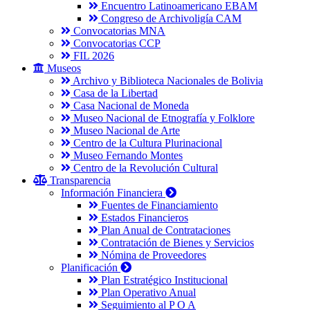
Encuentro Latinoamericano EBAM
Congreso de Archivoligía CAM
Convocatorias MNA
Convocatorias CCP
FIL 2026
Museos
Archivo y Biblioteca Nacionales de Bolivia
Casa de la Libertad
Casa Nacional de Moneda
Museo Nacional de Etnografía y Folklore
Museo Nacional de Arte
Centro de la Cultura Plurinacional
Museo Fernando Montes
Centro de la Revolución Cultural
Transparencia
Información Financiera
Fuentes de Financiamiento
Estados Financieros
Plan Anual de Contrataciones
Contratación de Bienes y Servicios
Nómina de Proveedores
Planificación
Plan Estratégico Institucional
Plan Operativo Anual
Seguimiento al P O A