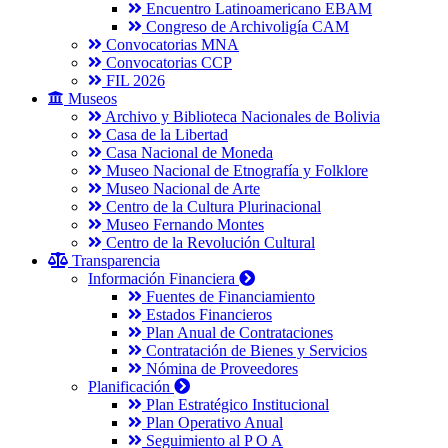
Encuentro Latinoamericano EBAM
Congreso de Archivoligía CAM
Convocatorias MNA
Convocatorias CCP
FIL 2026
Museos
Archivo y Biblioteca Nacionales de Bolivia
Casa de la Libertad
Casa Nacional de Moneda
Museo Nacional de Etnografía y Folklore
Museo Nacional de Arte
Centro de la Cultura Plurinacional
Museo Fernando Montes
Centro de la Revolución Cultural
Transparencia
Información Financiera
Fuentes de Financiamiento
Estados Financieros
Plan Anual de Contrataciones
Contratación de Bienes y Servicios
Nómina de Proveedores
Planificación
Plan Estratégico Institucional
Plan Operativo Anual
Seguimiento al P O A