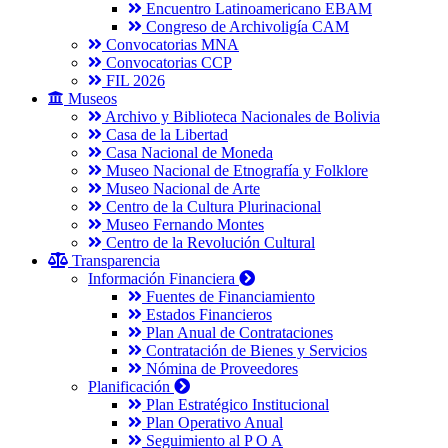
Encuentro Latinoamericano EBAM
Congreso de Archivoligía CAM
Convocatorias MNA
Convocatorias CCP
FIL 2026
Museos
Archivo y Biblioteca Nacionales de Bolivia
Casa de la Libertad
Casa Nacional de Moneda
Museo Nacional de Etnografía y Folklore
Museo Nacional de Arte
Centro de la Cultura Plurinacional
Museo Fernando Montes
Centro de la Revolución Cultural
Transparencia
Información Financiera
Fuentes de Financiamiento
Estados Financieros
Plan Anual de Contrataciones
Contratación de Bienes y Servicios
Nómina de Proveedores
Planificación
Plan Estratégico Institucional
Plan Operativo Anual
Seguimiento al P O A