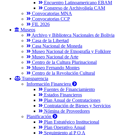
Encuentro Latinoamericano EBAM
Congreso de Archivoligía CAM
Convocatorias MNA
Convocatorias CCP
FIL 2026
Museos
Archivo y Biblioteca Nacionales de Bolivia
Casa de la Libertad
Casa Nacional de Moneda
Museo Nacional de Etnografía y Folklore
Museo Nacional de Arte
Centro de la Cultura Plurinacional
Museo Fernando Montes
Centro de la Revolución Cultural
Transparencia
Información Financiera
Fuentes de Financiamiento
Estados Financieros
Plan Anual de Contrataciones
Contratación de Bienes y Servicios
Nómina de Proveedores
Planificación
Plan Estratégico Institucional
Plan Operativo Anual
Seguimiento al P O A