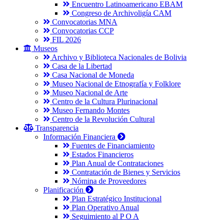
Encuentro Latinoamericano EBAM
Congreso de Archivoligía CAM
Convocatorias MNA
Convocatorias CCP
FIL 2026
Museos
Archivo y Biblioteca Nacionales de Bolivia
Casa de la Libertad
Casa Nacional de Moneda
Museo Nacional de Etnografía y Folklore
Museo Nacional de Arte
Centro de la Cultura Plurinacional
Museo Fernando Montes
Centro de la Revolución Cultural
Transparencia
Información Financiera
Fuentes de Financiamiento
Estados Financieros
Plan Anual de Contrataciones
Contratación de Bienes y Servicios
Nómina de Proveedores
Planificación
Plan Estratégico Institucional
Plan Operativo Anual
Seguimiento al P O A