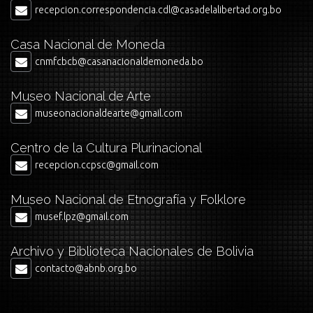
recepcion.correspondencia.cdl@casadelalibertad.org.bo
Casa Nacional de Moneda
cnmfcbcb@casanacionaldemoneda.bo
Museo Nacional de Arte
museonacionaldearte@gmail.com
Centro de la Cultura Plurinacional
recepcion.ccpsc@gmail.com
Museo Nacional de Etnografía y Folklore
musef.lpz@gmail.com
Archivo y Biblioteca Nacionales de Bolivia
contacto@abnb.org.bo