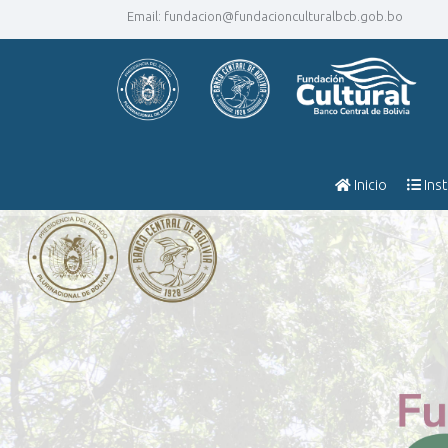
Email:
fundacion@fundacionculturalbcb.gob.bo
Inicio
Inst