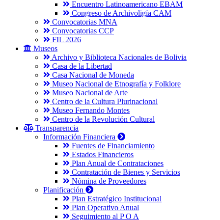
Encuentro Latinoamericano EBAM
Congreso de Archivoligía CAM
Convocatorias MNA
Convocatorias CCP
FIL 2026
Museos
Archivo y Biblioteca Nacionales de Bolivia
Casa de la Libertad
Casa Nacional de Moneda
Museo Nacional de Etnografía y Folklore
Museo Nacional de Arte
Centro de la Cultura Plurinacional
Museo Fernando Montes
Centro de la Revolución Cultural
Transparencia
Información Financiera
Fuentes de Financiamiento
Estados Financieros
Plan Anual de Contrataciones
Contratación de Bienes y Servicios
Nómina de Proveedores
Planificación
Plan Estratégico Institucional
Plan Operativo Anual
Seguimiento al P O A