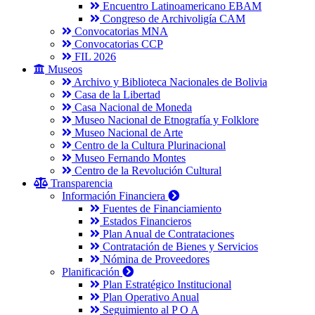
Encuentro Latinoamericano EBAM
Congreso de Archivoligía CAM
Convocatorias MNA
Convocatorias CCP
FIL 2026
Museos
Archivo y Biblioteca Nacionales de Bolivia
Casa de la Libertad
Casa Nacional de Moneda
Museo Nacional de Etnografía y Folklore
Museo Nacional de Arte
Centro de la Cultura Plurinacional
Museo Fernando Montes
Centro de la Revolución Cultural
Transparencia
Información Financiera
Fuentes de Financiamiento
Estados Financieros
Plan Anual de Contrataciones
Contratación de Bienes y Servicios
Nómina de Proveedores
Planificación
Plan Estratégico Institucional
Plan Operativo Anual
Seguimiento al P O A