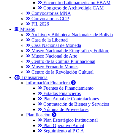
Encuentro Latinoamericano EBAM
Congreso de Archivoligía CAM
Convocatorias MNA
Convocatorias CCP
FIL 2026
Museos
Archivo y Biblioteca Nacionales de Bolivia
Casa de la Libertad
Casa Nacional de Moneda
Museo Nacional de Etnografía y Folklore
Museo Nacional de Arte
Centro de la Cultura Plurinacional
Museo Fernando Montes
Centro de la Revolución Cultural
Transparencia
Información Financiera
Fuentes de Financiamiento
Estados Financieros
Plan Anual de Contrataciones
Contratación de Bienes y Servicios
Nómina de Proveedores
Planificación
Plan Estratégico Institucional
Plan Operativo Anual
Seguimiento al P O A