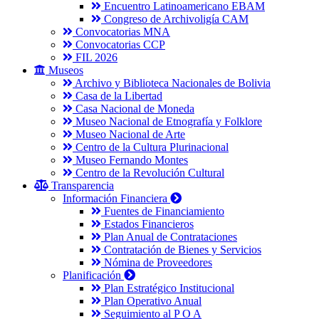
Encuentro Latinoamericano EBAM
Congreso de Archivoligía CAM
Convocatorias MNA
Convocatorias CCP
FIL 2026
Museos
Archivo y Biblioteca Nacionales de Bolivia
Casa de la Libertad
Casa Nacional de Moneda
Museo Nacional de Etnografía y Folklore
Museo Nacional de Arte
Centro de la Cultura Plurinacional
Museo Fernando Montes
Centro de la Revolución Cultural
Transparencia
Información Financiera
Fuentes de Financiamiento
Estados Financieros
Plan Anual de Contrataciones
Contratación de Bienes y Servicios
Nómina de Proveedores
Planificación
Plan Estratégico Institucional
Plan Operativo Anual
Seguimiento al P O A