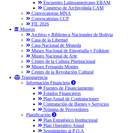
Encuentro Latinoamericano EBAM
Congreso de Archivoligía CAM
Convocatorias MNA
Convocatorias CCP
FIL 2026
Museos
Archivo y Biblioteca Nacionales de Bolivia
Casa de la Libertad
Casa Nacional de Moneda
Museo Nacional de Etnografía y Folklore
Museo Nacional de Arte
Centro de la Cultura Plurinacional
Museo Fernando Montes
Centro de la Revolución Cultural
Transparencia
Información Financiera
Fuentes de Financiamiento
Estados Financieros
Plan Anual de Contrataciones
Contratación de Bienes y Servicios
Nómina de Proveedores
Planificación
Plan Estratégico Institucional
Plan Operativo Anual
Seguimiento al P O A