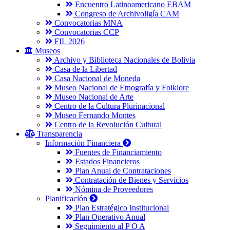
Encuentro Latinoamericano EBAM
Congreso de Archivoligía CAM
Convocatorias MNA
Convocatorias CCP
FIL 2026
Museos
Archivo y Biblioteca Nacionales de Bolivia
Casa de la Libertad
Casa Nacional de Moneda
Museo Nacional de Etnografía y Folklore
Museo Nacional de Arte
Centro de la Cultura Plurinacional
Museo Fernando Montes
Centro de la Revolución Cultural
Transparencia
Información Financiera
Fuentes de Financiamiento
Estados Financieros
Plan Anual de Contrataciones
Contratación de Bienes y Servicios
Nómina de Proveedores
Planificación
Plan Estratégico Institucional
Plan Operativo Anual
Seguimiento al P O A