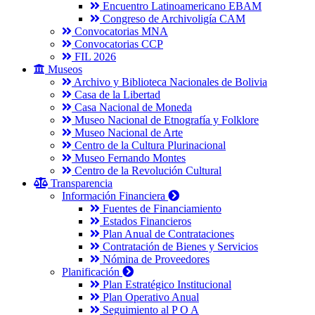
Encuentro Latinoamericano EBAM
Congreso de Archivoligía CAM
Convocatorias MNA
Convocatorias CCP
FIL 2026
Museos
Archivo y Biblioteca Nacionales de Bolivia
Casa de la Libertad
Casa Nacional de Moneda
Museo Nacional de Etnografía y Folklore
Museo Nacional de Arte
Centro de la Cultura Plurinacional
Museo Fernando Montes
Centro de la Revolución Cultural
Transparencia
Información Financiera
Fuentes de Financiamiento
Estados Financieros
Plan Anual de Contrataciones
Contratación de Bienes y Servicios
Nómina de Proveedores
Planificación
Plan Estratégico Institucional
Plan Operativo Anual
Seguimiento al P O A