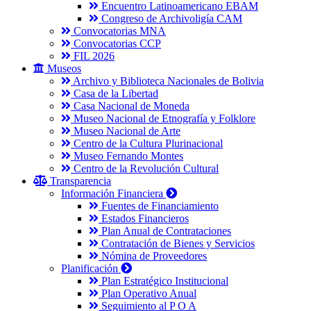
Encuentro Latinoamericano EBAM
Congreso de Archivoligía CAM
Convocatorias MNA
Convocatorias CCP
FIL 2026
Museos
Archivo y Biblioteca Nacionales de Bolivia
Casa de la Libertad
Casa Nacional de Moneda
Museo Nacional de Etnografía y Folklore
Museo Nacional de Arte
Centro de la Cultura Plurinacional
Museo Fernando Montes
Centro de la Revolución Cultural
Transparencia
Información Financiera
Fuentes de Financiamiento
Estados Financieros
Plan Anual de Contrataciones
Contratación de Bienes y Servicios
Nómina de Proveedores
Planificación
Plan Estratégico Institucional
Plan Operativo Anual
Seguimiento al P O A