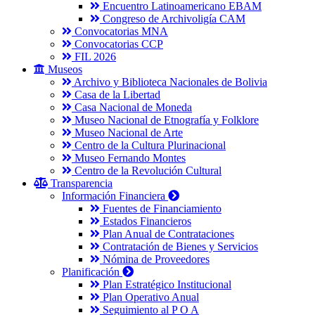
Encuentro Latinoamericano EBAM
Congreso de Archivoligía CAM
Convocatorias MNA
Convocatorias CCP
FIL 2026
Museos
Archivo y Biblioteca Nacionales de Bolivia
Casa de la Libertad
Casa Nacional de Moneda
Museo Nacional de Etnografía y Folklore
Museo Nacional de Arte
Centro de la Cultura Plurinacional
Museo Fernando Montes
Centro de la Revolución Cultural
Transparencia
Información Financiera
Fuentes de Financiamiento
Estados Financieros
Plan Anual de Contrataciones
Contratación de Bienes y Servicios
Nómina de Proveedores
Planificación
Plan Estratégico Institucional
Plan Operativo Anual
Seguimiento al P O A