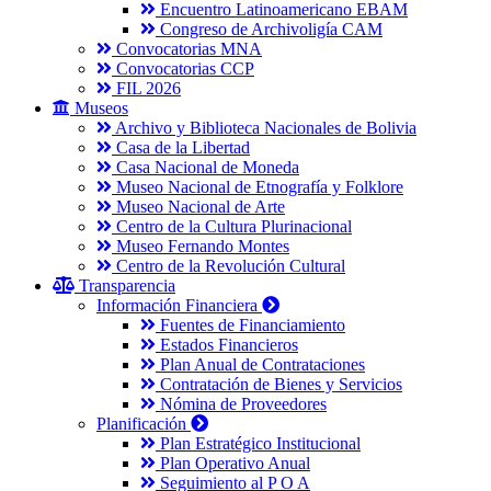
Encuentro Latinoamericano EBAM
Congreso de Archivoligía CAM
Convocatorias MNA
Convocatorias CCP
FIL 2026
Museos
Archivo y Biblioteca Nacionales de Bolivia
Casa de la Libertad
Casa Nacional de Moneda
Museo Nacional de Etnografía y Folklore
Museo Nacional de Arte
Centro de la Cultura Plurinacional
Museo Fernando Montes
Centro de la Revolución Cultural
Transparencia
Información Financiera
Fuentes de Financiamiento
Estados Financieros
Plan Anual de Contrataciones
Contratación de Bienes y Servicios
Nómina de Proveedores
Planificación
Plan Estratégico Institucional
Plan Operativo Anual
Seguimiento al P O A