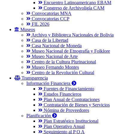
Encuentro Latinoamericano EBAM
Congreso de Archivoligía CAM
Convocatorias MNA
Convocatorias CCP
FIL 2026
Museos
Archivo y Biblioteca Nacionales de Bolivia
Casa de la Libertad
Casa Nacional de Moneda
Museo Nacional de Etnografía y Folklore
Museo Nacional de Arte
Centro de la Cultura Plurinacional
Museo Fernando Montes
Centro de la Revolución Cultural
Transparencia
Información Financiera
Fuentes de Financiamiento
Estados Financieros
Plan Anual de Contrataciones
Contratación de Bienes y Servicios
Nómina de Proveedores
Planificación
Plan Estratégico Institucional
Plan Operativo Anual
Seguimiento al P O A