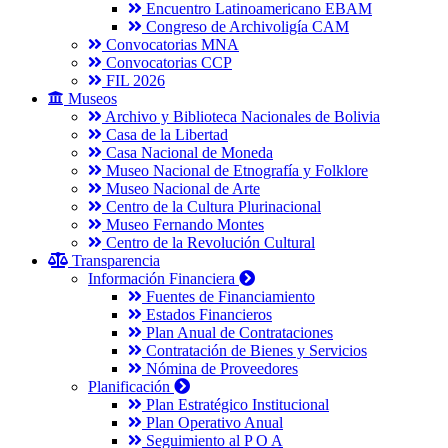
Encuentro Latinoamericano EBAM
Congreso de Archivoligía CAM
Convocatorias MNA
Convocatorias CCP
FIL 2026
Museos
Archivo y Biblioteca Nacionales de Bolivia
Casa de la Libertad
Casa Nacional de Moneda
Museo Nacional de Etnografía y Folklore
Museo Nacional de Arte
Centro de la Cultura Plurinacional
Museo Fernando Montes
Centro de la Revolución Cultural
Transparencia
Información Financiera
Fuentes de Financiamiento
Estados Financieros
Plan Anual de Contrataciones
Contratación de Bienes y Servicios
Nómina de Proveedores
Planificación
Plan Estratégico Institucional
Plan Operativo Anual
Seguimiento al P O A