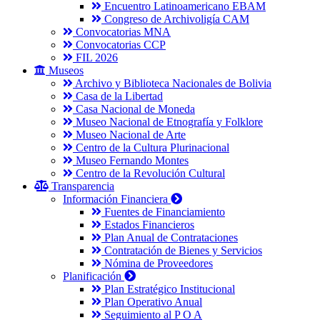
Encuentro Latinoamericano EBAM
Congreso de Archivoligía CAM
Convocatorias MNA
Convocatorias CCP
FIL 2026
Museos
Archivo y Biblioteca Nacionales de Bolivia
Casa de la Libertad
Casa Nacional de Moneda
Museo Nacional de Etnografía y Folklore
Museo Nacional de Arte
Centro de la Cultura Plurinacional
Museo Fernando Montes
Centro de la Revolución Cultural
Transparencia
Información Financiera
Fuentes de Financiamiento
Estados Financieros
Plan Anual de Contrataciones
Contratación de Bienes y Servicios
Nómina de Proveedores
Planificación
Plan Estratégico Institucional
Plan Operativo Anual
Seguimiento al P O A